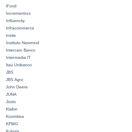
iFood
Incrementors
Influencity
Infracommerce
Insite
Instituto Newmind
Intercam Banco
Intermedia IT
Itaú Unibanco
JBS
JBS Agro
John Deere
JUNA
Jüsto
Klabin
Koombea
KPMG
Kubota