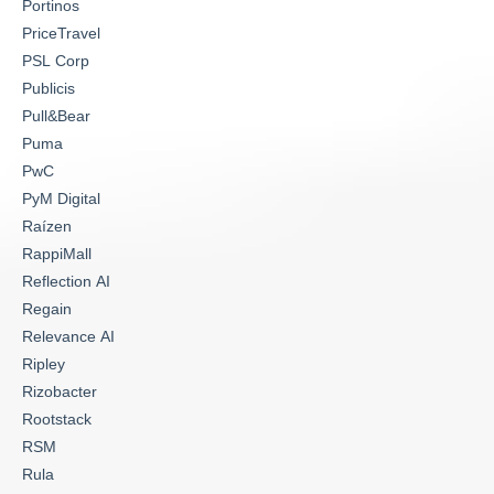
Portinos
PriceTravel
PSL Corp
Publicis
Pull&Bear
Puma
PwC
PyM Digital
Raízen
RappiMall
Reflection AI
Regain
Relevance AI
Ripley
Rizobacter
Rootstack
RSM
Rula