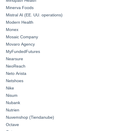
Mindpath Health
Minerva Foods
Mistral AI (EE. UU. operations)
Modern Health
Monex
Mosaic Company
Movaro Agency
MyFundedFutures
Nearsure
NeoReach
Neto Arista
Netshoes
Nike
Nisum
Nubank
Nutrien
Nuvemshop (Tiendanube)
Octave