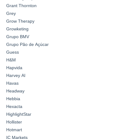
Grant Thornton
Grey
Grow Therapy
Growketing
Grupo BMV
Grupo Pão de Açúcar
Guess
H&M
Hapvida
Harvey AI
Havas
Headway
Hebbia
Hexacta
HighlightStar
Hollister
Hotmart
IC Markets