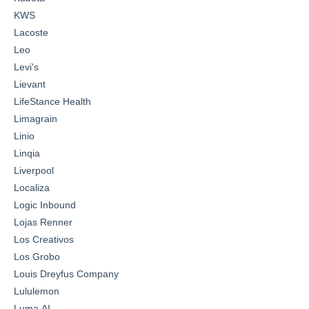
KWS
Lacoste
Leo
Levi's
Lievant
LifeStance Health
Limagrain
Linio
Linqia
Liverpool
Localiza
Logic Inbound
Lojas Renner
Los Creativos
Los Grobo
Louis Dreyfus Company
Lululemon
Luma AI