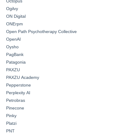
Octopus
Ogilvy
ON Digital
ONErpm
Open Path Psychotherapy Collective
OpenAI
Oysho
PagBank
Patagonia
PAXZU
PAXZU Academy
Pepperstone
Perplexity AI
Petrobras
Pinecone
Pinky
Platzi
PNT