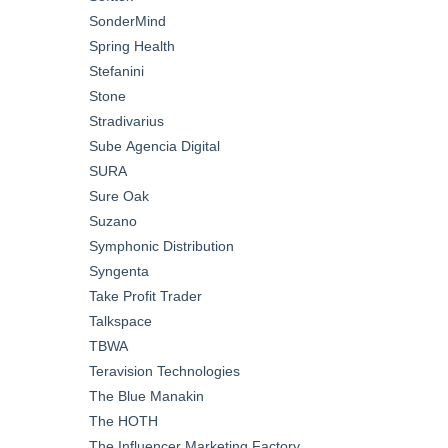
SonderMind
Spring Health
Stefanini
Stone
Stradivarius
Sube Agencia Digital
SURA
Sure Oak
Suzano
Symphonic Distribution
Syngenta
Take Profit Trader
Talkspace
TBWA
Teravision Technologies
The Blue Manakin
The HOTH
The Influencer Marketing Factory