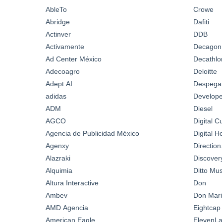
AbleTo
Crowe
Abridge
Dafiti
Actinver
DDB
Activamente
Decagon
Ad Center México
Decathlo
Adecoagro
Deloitte
Adept AI
Despega
adidas
Develop
ADM
Diesel
AGCO
Digital C
Agencia de Publicidad México
Digital 
Agenxy
Directio
Alazraki
Discover
Alquimia
Ditto Mus
Altura Interactive
Don
Ambev
Don Mari
AMD Agencia
Eightcap
American Eagle
ElevenL