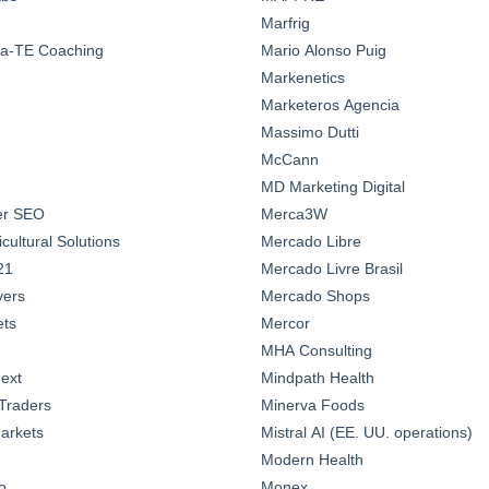
Marfrig
a-TE Coaching
Mario Alonso Puig
Markenetics
Marketeros Agencia
Massimo Dutti
McCann
MD Marketing Digital
ter SEO
Merca3W
ultural Solutions
Mercado Libre
21
Mercado Livre Brasil
yers
Mercado Shops
ts
Mercor
MHA Consulting
ext
Mindpath Health
Traders
Minerva Foods
arkets
Mistral AI (EE. UU. operations)
Modern Health
o
Monex