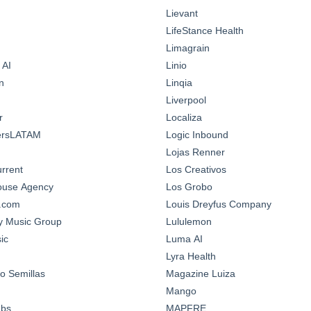
Lievant
LifeStance Health
Limagrain
 AI
Linio
n
Linqia
Liverpool
r
Localiza
ersLATAM
Logic Inbound
Lojas Renner
urrent
Los Creativos
House Agency
Los Grobo
n.com
Louis Dreyfus Company
y Music Group
Lululemon
ic
Luma AI
Lyra Health
o Semillas
Magazine Luiza
Mango
abs
MAPFRE