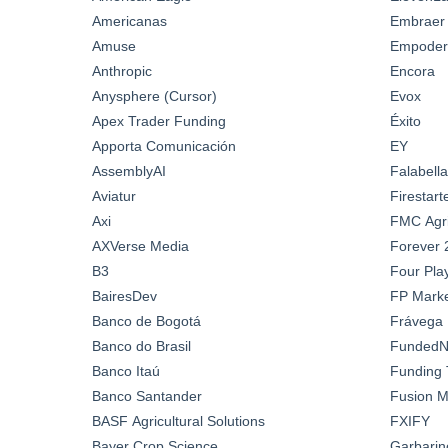
Americanas
Embraer
Amuse
Empoder
Anthropic
Encora
Anysphere (Cursor)
Evox
Apex Trader Funding
Éxito
Apporta Comunicación
EY
AssemblyAI
Falabella
Aviatur
Firestar
Axi
FMC Agric
AXVerse Media
Forever 
B3
Four Pla
BairesDev
FP Marke
Banco de Bogotá
Frávega
Banco do Brasil
FundedN
Banco Itaú
Funding 
Banco Santander
Fusion M
BASF Agricultural Solutions
FXIFY
Bayer Crop Science
Garbarin