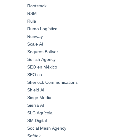
Rootstack
RSM
Rula
Rumo Logística
Runway
Scale AI
Seguros Bolívar
Selfish Agency
SEO en México
SEO.co
Sherlock Communications
Shield AI
Siege Media
Sierra AI
SLC Agrícola
SM Digital
Social Mesh Agency
Softtek